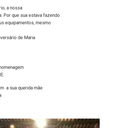
io, a nossa
a. Por que sua estava fazendo
seus equipamentos, mesmo
iversário de Maria
la homenagem
E.
gem a sua querida mãe
a