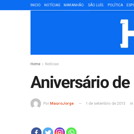
INICIO
NOTÍCIAS
MARANHÃO.
SÃO LUÍS.
POLÍTICA
ESP
Home
Notícias
Aniversário de
Por
MauroJorge
1 de setembro de 2013
in