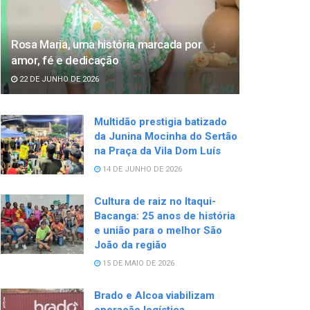
Rosa Maria, uma história marcada por
amor, fé e dedicação
22 DE JUNHO DE 2026
Multidão prestigia batizado
da Junina Mocinha do Sertão
na Praça da Vila Dom Luís
14 DE JUNHO DE 2026
Cultura de raiz no Itaqui-
Bacanga: 25 anos de história
e união para o melhor São
João da região
15 DE MAIO DE 2026
Brado e Alcoa viabilizam