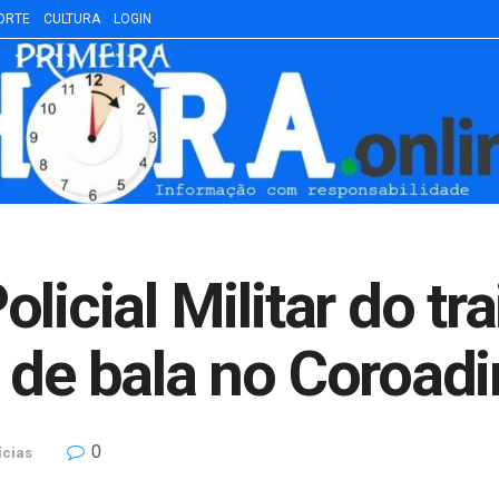
ORTE
CULTURA
LOGIN
icial Militar do trai
 de bala no Coroad
0
ícias