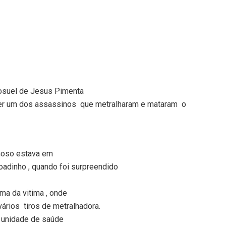
 Josuel de Jesus Pimenta
ser um dos assassinos
que metralharam e mataram
o
noso estava em
roadinho , quando foi surpreendido
ima da vitima , onde
vários tiros de metralhadora.
 unidade de saúde