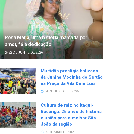
Rosa Maria, uma história marcada por
amor, fé e dedicação
22 DE JUNHO DE 2026
Multidão prestigia batizado
da Junina Mocinha do Sertão
na Praça da Vila Dom Luís
14 DE JUNHO DE 2026
Cultura de raiz no Itaqui-
Bacanga: 25 anos de história
e união para o melhor São
João da região
15 DE MAIO DE 2026