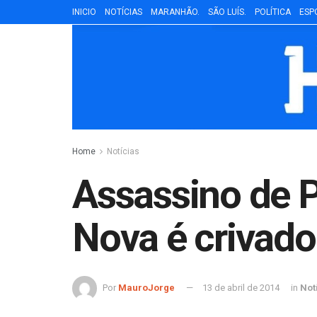
INICIO
NOTÍCIAS
MARANHÃO.
SÃO LUÍS.
POLÍTICA
ESP
Home
Notícias
Assassino de Pol
Nova é crivado
Por
MauroJorge
13 de abril de 2014
in
Not