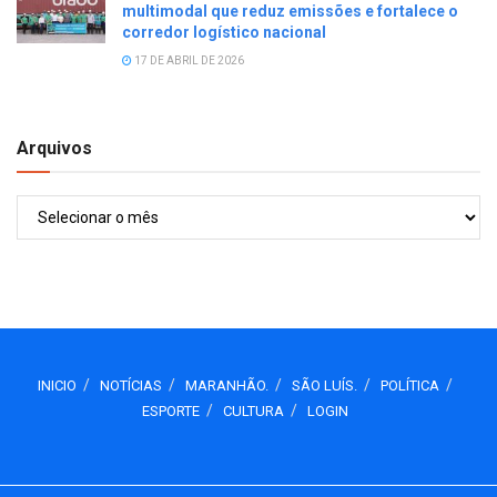
multimodal que reduz emissões e fortalece o
corredor logístico nacional
17 DE ABRIL DE 2026
Arquivos
Arquivos
INICIO
NOTÍCIAS
MARANHÃO.
SÃO LUÍS.
POLÍTICA
ESPORTE
CULTURA
LOGIN