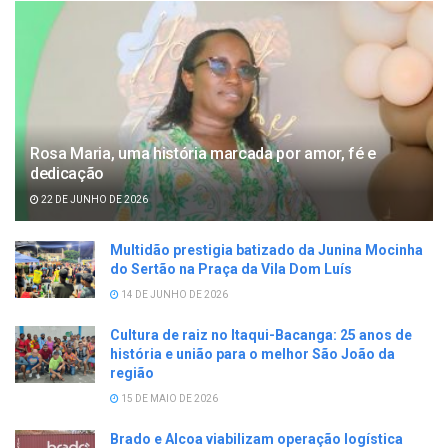
Rosa Maria, uma história marcada por amor, fé e
dedicação
22 DE JUNHO DE 2026
Multidão prestigia batizado da Junina Mocinha
do Sertão na Praça da Vila Dom Luís
14 DE JUNHO DE 2026
Cultura de raiz no Itaqui-Bacanga: 25 anos de
história e união para o melhor São João da
região
15 DE MAIO DE 2026
Brado e Alcoa viabilizam operação logística