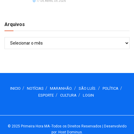
17 DE ABRIL DE 2026
Arquivos
Arquivos
INICIO
NOTÍCIAS
MARANHÃO.
SÃO LUÍS.
POLÍTICA
ESPORTE
CULTURA
LOGIN
© 2025
Primeira Hora MA
-Todos os Direitos Reservados
| Desenvolvido
por: Host Dominus
.