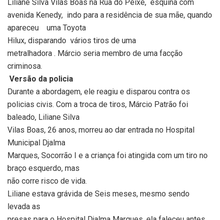
Liliane Silva Vilas Boas na Rua do Peixe,
esquina com
avenida Kenedy,
indo para a residência de sua mãe, quando
apareceu
uma Toyota
Hilux, disparando
vários tiros de uma
metralhadora . Márcio seria membro de uma facção
criminosa.
Versão da policia
Durante a abordagem, ele reagiu e disparou contra os
policias civis. Com a troca de tiros, Márcio Patrão foi
baleado, Liliane Silva
Vilas Boas, 26 anos, morreu ao dar entrada no Hospital
Municipal Djalma
Marques, Socorrão I e a criança foi atingida com um tiro no
braço esquerdo, mas
não corre risco de vida.
Liliane estava grávida de Seis meses, mesmo sendo
levada as
presas para o Hospital Djalma Marques, ela faleceu antes