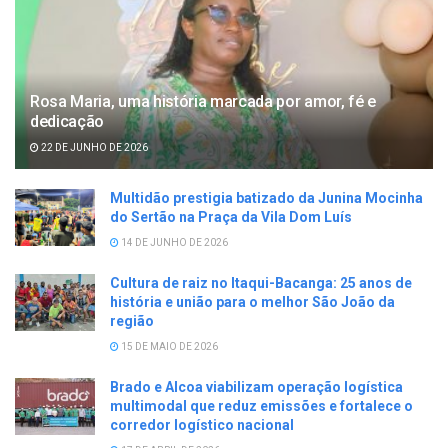
Rosa Maria, uma história marcada por amor, fé e
dedicação
22 DE JUNHO DE 2026
Multidão prestigia batizado da Junina Mocinha
do Sertão na Praça da Vila Dom Luís
14 DE JUNHO DE 2026
Cultura de raiz no Itaqui-Bacanga: 25 anos de
história e união para o melhor São João da
região
15 DE MAIO DE 2026
Brado e Alcoa viabilizam operação logística
multimodal que reduz emissões e fortalece o
corredor logístico nacional