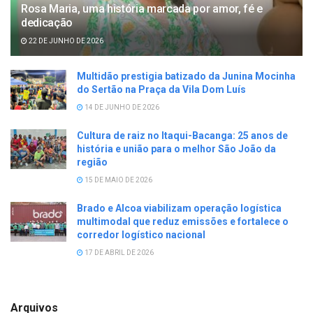
Rosa Maria, uma história marcada por amor, fé e
dedicação
22 DE JUNHO DE 2026
Multidão prestigia batizado da Junina Mocinha
do Sertão na Praça da Vila Dom Luís
14 DE JUNHO DE 2026
Cultura de raiz no Itaqui-Bacanga: 25 anos de
história e união para o melhor São João da
região
15 DE MAIO DE 2026
Brado e Alcoa viabilizam operação logística
multimodal que reduz emissões e fortalece o
corredor logístico nacional
17 DE ABRIL DE 2026
Arquivos