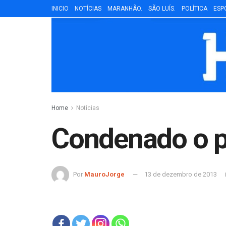
INICIO
NOTÍCIAS
MARANHÃO.
SÃO LUÍS.
POLÍTICA
ESP
Home
Notícias
Condenado o p
Por
MauroJorge
13 de dezembro de 2013