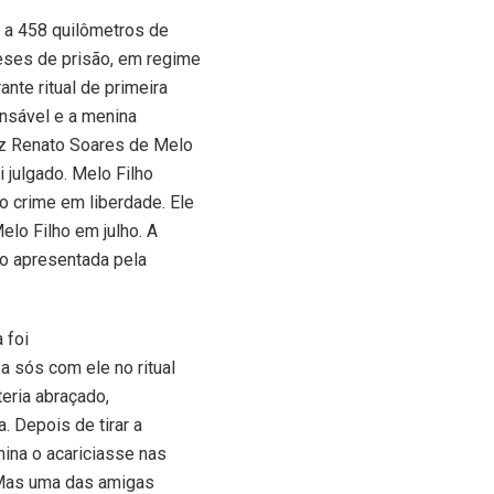
, a 458 quilômetros de
eses de prisão, em regime
nte ritual de primeira
onsável e a menina
iz Renato Soares de Melo
 julgado. Melo Filho
 crime em liberdade. Ele
elo Filho em julho. A
ão apresentada pela
 foi
a sós com ele no ritual
teria abraçado,
 Depois de tirar a
nina o acariciasse nas
. Mas uma das amigas