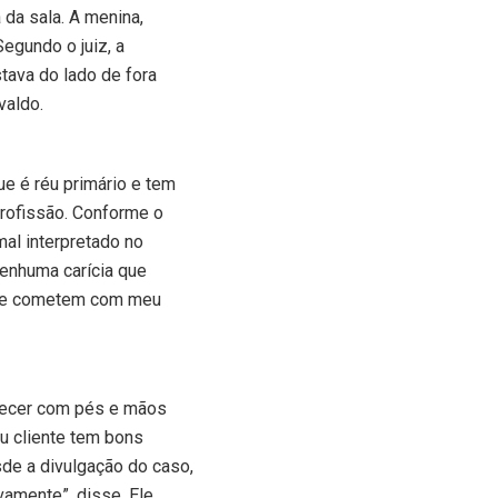
a da sala. A menina,
Segundo o juiz, a
stava do lado de fora
valdo.
ue é réu primário e tem
rofissão. Conforme o
al interpretado no
enhuma carícia que
 que cometem com meu
recer com pés e mãos
u cliente tem bons
de a divulgação do caso,
vamente”, disse. Ele