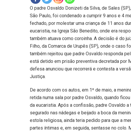
O padre Osvaldo Donizeti da Silva, de Sales (SP)
São Paulo, foi condenado a cumprir 9 anos e 4 m
fechado, por molestar uma criança de 11 anos dura
eucaristia, na Igreja São Benedito, onde era resp
também atuava como coroinha. A decisão é do ju
Filho, da Comarca de Urupês (SP), onde o caso foi
também rejeitou que padre Osvaldo responda pelo
está detido em prisão preventiva decretada por M
defesa anunciou que recorrerá e contesta a vers
Justiça.
De acordo com os autos, em 1º de maio, a menina
retida numa sala por padre Osvaldo, quando ficou 
da eucaristia. Após a confissão, padre Osvaldo a 
segurado nas nádegas e beijado a boca da menina.
estola religiosa, ainda teria pedido para que a me
partes íntimas e, em seguida, sentasse no colo