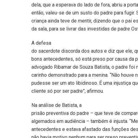
dela, que a esperava do lado de fora, abriu a port
então, valeu-se de um susto do padre para fugir. 
criança ainda teve de mentir, dizendo que o pai e
da sala, para se livrar das investidas de padre Os
A defesa
do sacerdote discorda dos autos e diz que ele, q
bons antecedentes, só está preso por causa da p
advogado Ribamar de Souza Batista, o padre foi m
carinho demonstrado para a menina. “Não houve n
pudesse ser um ato libidinoso. É uma injustiça
cliente só por ser padre”, afirmou.
Na análise de Batista, a
prisão preventiva do padre – que teve de compa
algemados em audiência – também é injusta. “Me
antecedentes e estava afastado das funções des
não havia motivo nenhum para ser preso preventi