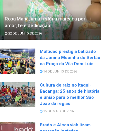
Rosa Maria, uma história marcada por
amor, fé e dedicação
22 DE JUNHO DE 2026
Multidão prestigia batizado
da Junina Mocinha do Sertão
na Praça da Vila Dom Luís
14 DE JUNHO DE 2026
Cultura de raiz no Itaqui-
Bacanga: 25 anos de história
e união para o melhor São
João da região
15 DE MAIO DE 2026
Brado e Alcoa viabilizam