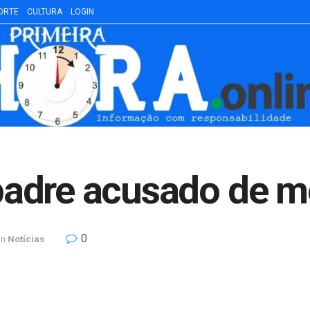
ORTE
CULTURA
LOGIN
adre acusado de mo
0
in
Notícias