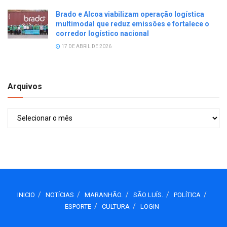
Brado e Alcoa viabilizam operação logística
multimodal que reduz emissões e fortalece o
corredor logístico nacional
17 DE ABRIL DE 2026
Arquivos
Arquivos
INICIO
NOTÍCIAS
MARANHÃO.
SÃO LUÍS.
POLÍTICA
ESPORTE
CULTURA
LOGIN