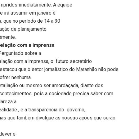
umpridos imediatamente. A equipe
e irá assumir em janeiro é
s, que no período de 14 a 30
ração de planejamento
tamente.
elação com a imprensa
Perguntado sobre a
elação com a imprensa, o
futuro secretário
estacou que o setor jornalístico do Maranhão não pode
ofrer nenhuma
etaliação ou mesmo ser amordaçada, diante dos
contecimentos
pois a sociedade precisa saber com
lareza a
ealidade , e a transparência do
governo,
as que também divulgue as nossas ações que serão
dever e