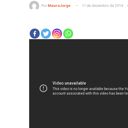
Por
MauroJorge
11 de dezembro de 2014