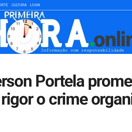
ORTE
CULTURA
LOGIN
rson Portela prome
igor o crime organ