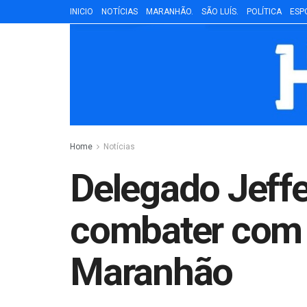
INICIO
NOTÍCIAS
MARANHÃO.
SÃO LUÍS.
POLÍTICA
ESP
Home
Notícias
Delegado Jeffe
combater com r
Maranhão