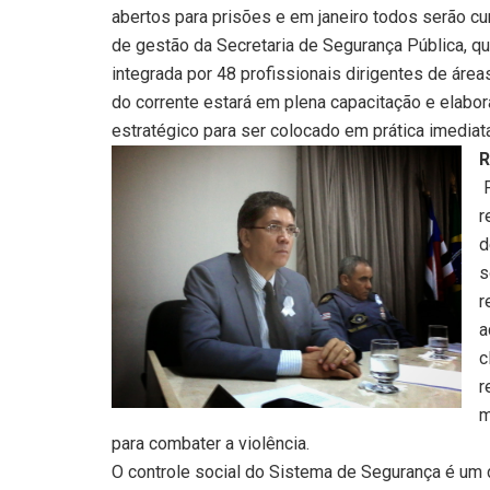
abertos para prisões e em janeiro todos serão c
de gestão da Secretaria de Segurança Pública, qu
integrada por 48 profissionais dirigentes de área
do corrente estará em plena capacitação e elabo
estratégico para ser colocado em prática imedia
R
r
d
s
r
a
c
r
m
para combater a violência.
O controle social do Sistema de Segurança é um 