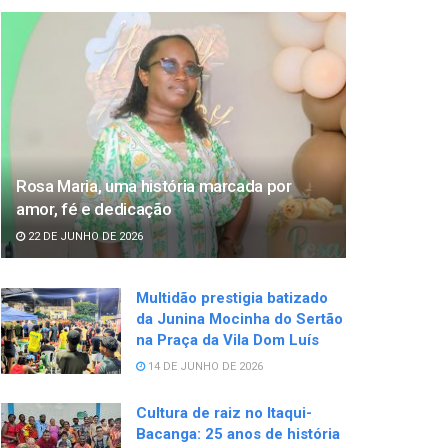
Rosa Maria, uma história marcada por
amor, fé e dedicação
22 DE JUNHO DE 2026
Multidão prestigia batizado
da Junina Mocinha do Sertão
na Praça da Vila Dom Luís
14 DE JUNHO DE 2026
Cultura de raiz no Itaqui-
Bacanga: 25 anos de história