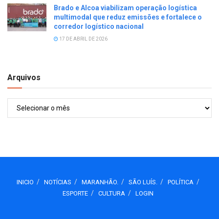
Brado e Alcoa viabilizam operação logística
multimodal que reduz emissões e fortalece o
corredor logístico nacional
17 DE ABRIL DE 2026
Arquivos
Arquivos
INICIO
NOTÍCIAS
MARANHÃO.
SÃO LUÍS.
POLÍTICA
ESPORTE
CULTURA
LOGIN