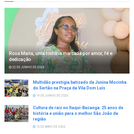
Rosa Maria, uma história marcada por amor, fé e
dedicação
22 DE JUNHO DE 2026
Multidão prestigia batizado da Junina Mocinha
do Sertão na Praça da Vila Dom Luís
14 DE JUNHO DE 2026
Cultura de raiz no Itaqui-Bacanga: 25 anos de
história e união para o melhor São João da
região
15 DE MAIO DE 2026