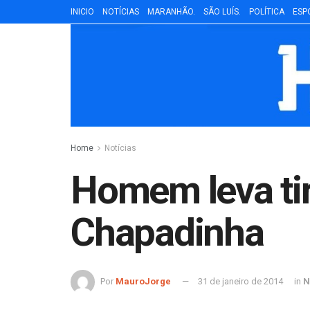
INICIO
NOTÍCIAS
MARANHÃO.
SÃO LUÍS.
POLÍTICA
ESP
Home
Notícias
Homem leva tir
Chapadinha
Por
MauroJorge
31 de janeiro de 2014
in
N