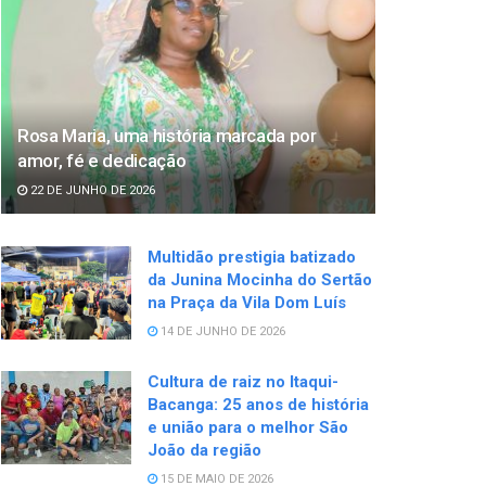
Rosa Maria, uma história marcada por
amor, fé e dedicação
22 DE JUNHO DE 2026
Multidão prestigia batizado
da Junina Mocinha do Sertão
na Praça da Vila Dom Luís
14 DE JUNHO DE 2026
Cultura de raiz no Itaqui-
Bacanga: 25 anos de história
e união para o melhor São
João da região
15 DE MAIO DE 2026