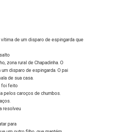
 vítima de um disparo de espingarda que
salto
o, zona rural de Chapadinha. O
 um disparo de espingarda. O pai
sala de sua casa.
foi feito
ida pelos caroços de chumbos.
aços.
a resolveu
atar para
que um outro filho, que mantém