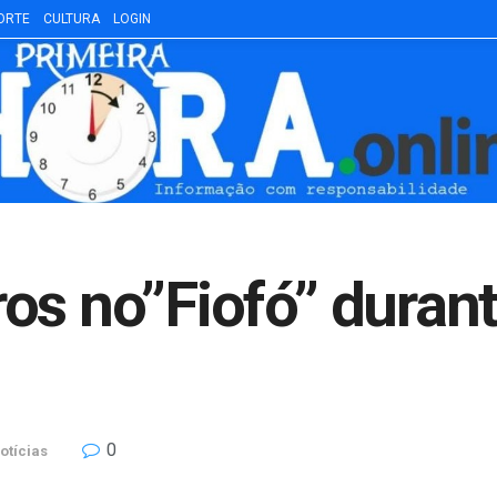
ORTE
CULTURA
LOGIN
os no”Fiofó” duran
0
otícias