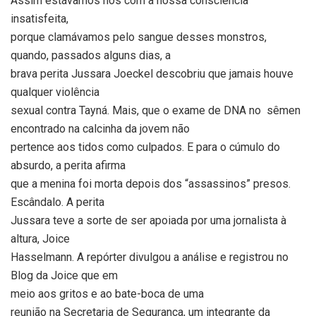
Assim estávamos nós com a nossa consciência
insatisfeita,
porque clamávamos pelo sangue desses monstros,
quando, passados alguns dias, a
brava perita Jussara Joeckel descobriu que jamais houve
qualquer violência
sexual contra Tayná. Mais, que o exame de DNA no sêmen
encontrado na calcinha da jovem não
pertence aos tidos como culpados. E para o cúmulo do
absurdo, a perita afirma
que a menina foi morta depois dos “assassinos” presos.
Escândalo. A perita
Jussara teve a sorte de ser apoiada por uma jornalista à
altura, Joice
Hasselmann. A repórter divulgou a análise e registrou no
Blog da Joice que em
meio aos gritos e ao bate-boca de uma
reunião na Secretaria de Segurança, um integrante da