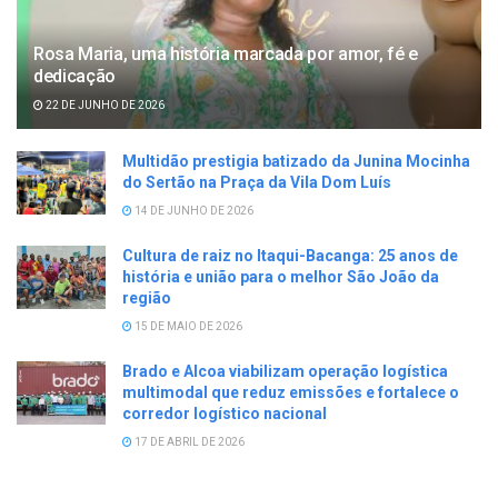
Rosa Maria, uma história marcada por amor, fé e
dedicação
22 DE JUNHO DE 2026
Multidão prestigia batizado da Junina Mocinha
do Sertão na Praça da Vila Dom Luís
14 DE JUNHO DE 2026
Cultura de raiz no Itaqui-Bacanga: 25 anos de
história e união para o melhor São João da
região
15 DE MAIO DE 2026
Brado e Alcoa viabilizam operação logística
multimodal que reduz emissões e fortalece o
corredor logístico nacional
17 DE ABRIL DE 2026