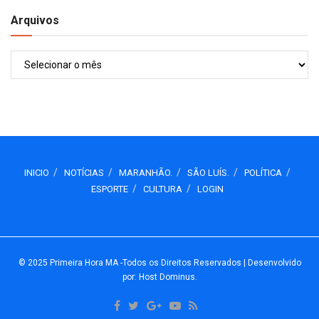
Arquivos
Arquivos
INICIO
NOTÍCIAS
MARANHÃO.
SÃO LUÍS.
POLÍTICA
ESPORTE
CULTURA
LOGIN
© 2025
Primeira Hora MA
-Todos os Direitos Reservados
| Desenvolvido
por: Host Dominus
.