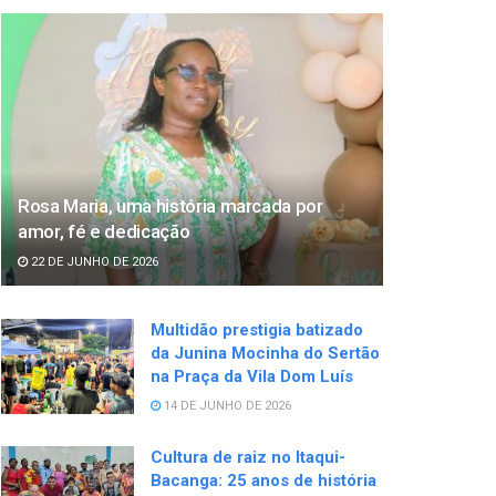
Rosa Maria, uma história marcada por
amor, fé e dedicação
22 DE JUNHO DE 2026
Multidão prestigia batizado
da Junina Mocinha do Sertão
na Praça da Vila Dom Luís
14 DE JUNHO DE 2026
Cultura de raiz no Itaqui-
Bacanga: 25 anos de história