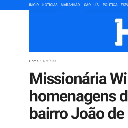
INICIO
NOTÍCIAS
MARANHÃO.
SÃO LUÍS.
POLÍTICA
ESP
Home
Notícias
Missionária Wi
homenagens da
bairro João de