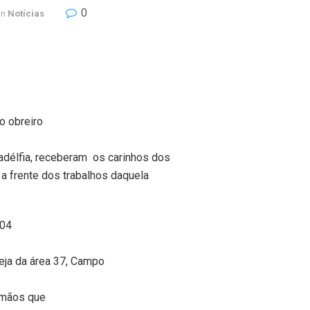
0
in
Notícias
o obreiro
délfia, receberam os carinhos dos
a frente dos trabalhos daquela
 04
greja da área 37, Campo
irmãos que