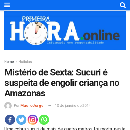
Home
Notícias
Mistério de Sexta: Sucuri é
suspeita de engolir criança no
Amazonas
Por
MauroJorge
10 de janeiro de 2014
Uma cobra sucuri de mais de quatro metros foi morta, nesta