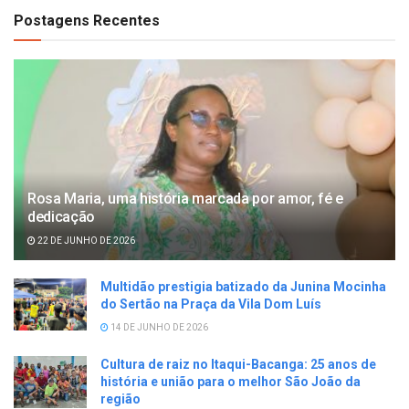
Postagens Recentes
Rosa Maria, uma história marcada por amor, fé e
dedicação
22 DE JUNHO DE 2026
Multidão prestigia batizado da Junina Mocinha
do Sertão na Praça da Vila Dom Luís
14 DE JUNHO DE 2026
Cultura de raiz no Itaqui-Bacanga: 25 anos de
história e união para o melhor São João da
região