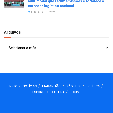
multimodal que reduz emissões e fortalece o
corredor logístico nacional
17 DE ABRIL DE 2026
Arquivos
Arquivos
INICIO
NOTÍCIAS
MARANHÃO.
SÃO LUÍS.
POLÍTICA
ESPORTE
CULTURA
LOGIN