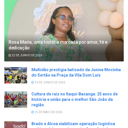
Rosa Maria, uma história marcada por amor, fé e
dedicação
22 DE JUNHO DE 2026
Multidão prestigia batizado da Junina Mocinha
do Sertão na Praça da Vila Dom Luís
14 DE JUNHO DE 2026
Cultura de raiz no Itaqui-Bacanga: 25 anos de
história e união para o melhor São João da
região
15 DE MAIO DE 2026
Brado e Alcoa viabilizam operação logística