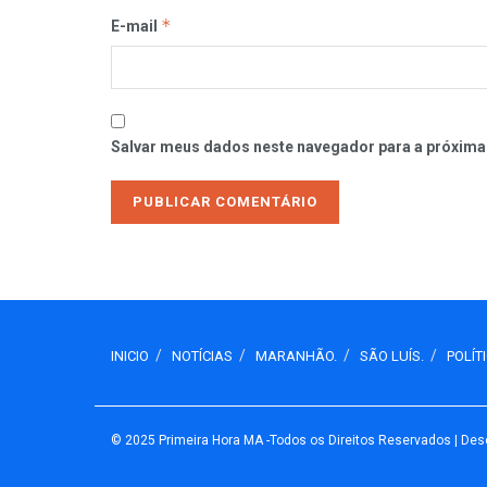
*
E-mail
Salvar meus dados neste navegador para a próxima
INICIO
NOTÍCIAS
MARANHÃO.
SÃO LUÍS.
POLÍT
© 2025
Primeira Hora MA
-Todos os Direitos Reservados
| Des