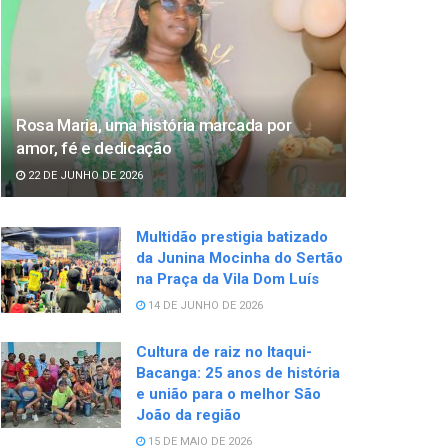
Rosa Maria, uma história marcada por
amor, fé e dedicação
22 DE JUNHO DE 2026
Multidão prestigia batizado
da Junina Mocinha do Sertão
na Praça da Vila Dom Luís
14 DE JUNHO DE 2026
Cultura de raiz no Itaqui-
Bacanga: 25 anos de história
e união para o melhor São
João da região
15 DE MAIO DE 2026