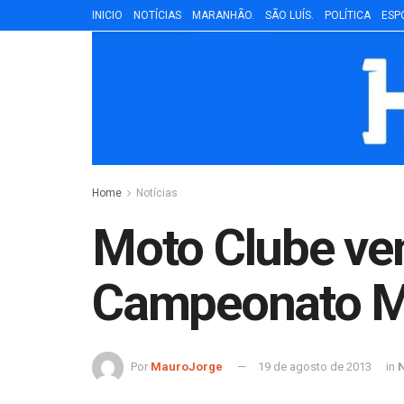
INICIO
NOTÍCIAS
MARANHÃO.
SÃO LUÍS.
POLÍTICA
ESP
Home
Notícias
Moto Clube ven
Campeonato M
Por
MauroJorge
19 de agosto de 2013
in
N