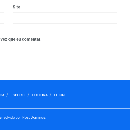
Site
 vez que eu comentar.
ICA
ESPORTE
CULTURA
LOGIN
envolvido por: Host Dominus
.