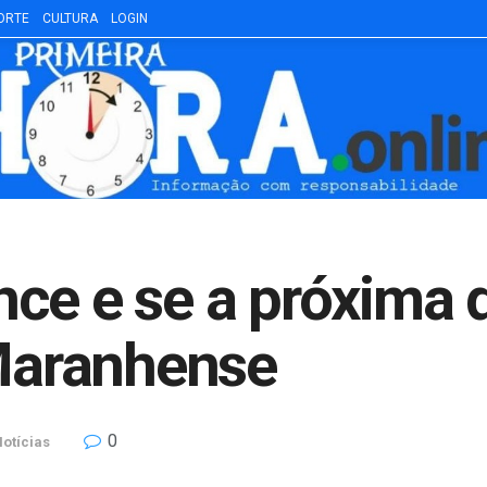
ORTE
CULTURA
LOGIN
ce e se a próxima d
aranhense
0
otícias