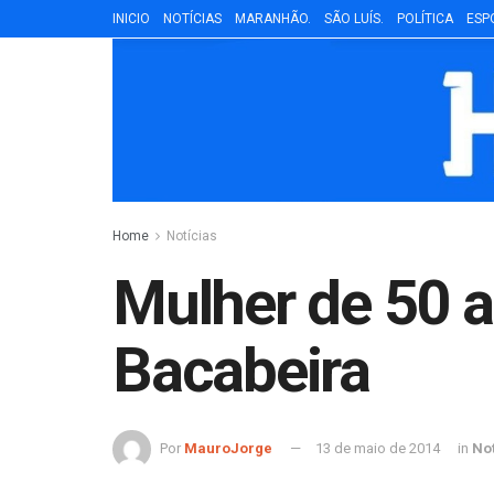
INICIO
NOTÍCIAS
MARANHÃO.
SÃO LUÍS.
POLÍTICA
ESP
Home
Notícias
Mulher de 50 
Bacabeira
Por
MauroJorge
13 de maio de 2014
in
Not