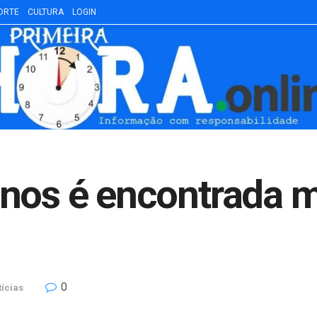
ORTE
CULTURA
LOGIN
anos é encontrada 
0
ícias