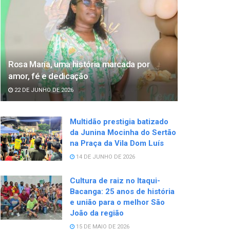
Rosa Maria, uma história marcada por
amor, fé e dedicação
22 DE JUNHO DE 2026
Multidão prestigia batizado
da Junina Mocinha do Sertão
na Praça da Vila Dom Luís
14 DE JUNHO DE 2026
Cultura de raiz no Itaqui-
Bacanga: 25 anos de história
e união para o melhor São
João da região
15 DE MAIO DE 2026