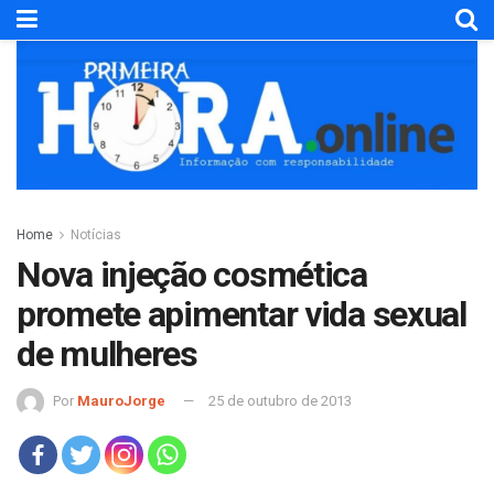
Home
Notícias
Nova injeção cosmética
promete apimentar vida sexual
de mulheres
Por
MauroJorge
25 de outubro de 2013