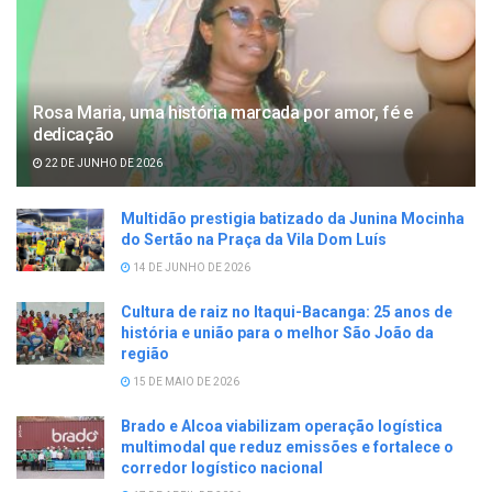
Rosa Maria, uma história marcada por amor, fé e
dedicação
22 DE JUNHO DE 2026
Multidão prestigia batizado da Junina Mocinha
do Sertão na Praça da Vila Dom Luís
14 DE JUNHO DE 2026
Cultura de raiz no Itaqui-Bacanga: 25 anos de
história e união para o melhor São João da
região
15 DE MAIO DE 2026
Brado e Alcoa viabilizam operação logística
multimodal que reduz emissões e fortalece o
corredor logístico nacional