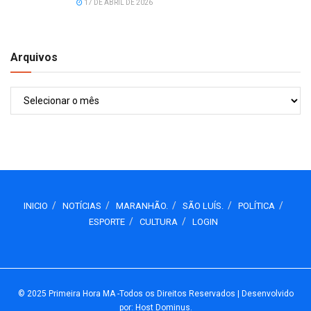
17 DE ABRIL DE 2026
Arquivos
Arquivos
INICIO
NOTÍCIAS
MARANHÃO.
SÃO LUÍS.
POLÍTICA
ESPORTE
CULTURA
LOGIN
© 2025
Primeira Hora MA
-Todos os Direitos Reservados
| Desenvolvido
por: Host Dominus
.