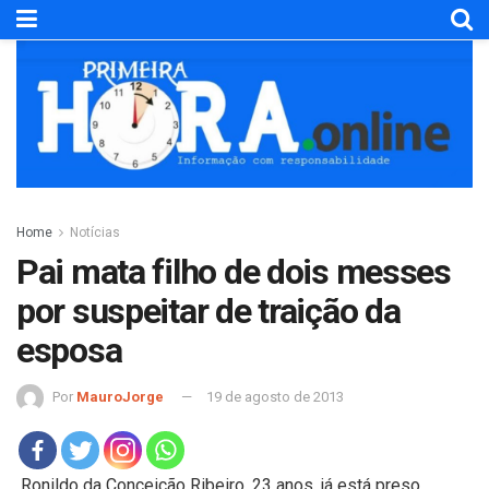
Home
Notícias
Pai mata filho de dois messes
por suspeitar de traição da
esposa
Por
MauroJorge
19 de agosto de 2013
Ronildo da Conceição Ribeiro, 23 anos, já está preso