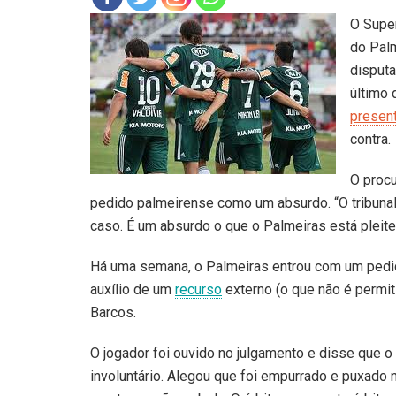
O Super
do Palm
disput
último 
presen
contra.
O procu
pedido palmeirense como um absurdo. “O tribunal
caso. É um absurdo o que o Palmeiras está pleite
Há uma semana, o Palmeiras entrou com um pedid
auxílio de um
recurso
externo (o que não é permit
Barcos.
O jogador foi ouvido no julgamento e disse que o
involuntário. Alegou que foi empurrado e puxado n