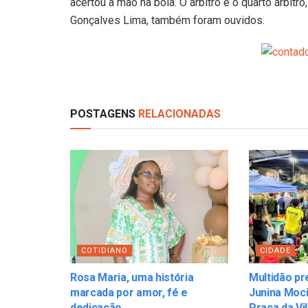
acertou a mão na bola. O árbitro e o quarto árbitro
Gonçalves Lima, também foram ouvidos.
POSTAGENS
RELACIONADAS
COTIDIANO
CIDADE
Rosa Maria, uma história
Multidão pr
marcada por amor, fé e
Junina Moci
dedicação
Praça da Vi