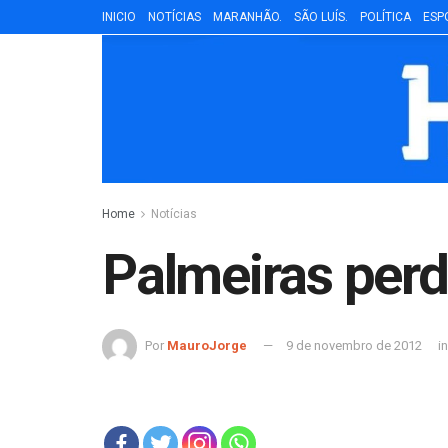
INICIO
NOTÍCIAS
MARANHÃO.
SÃO LUÍS.
POLÍTICA
ESP
Home
Notícias
Palmeiras perd
Por
MauroJorge
9 de novembro de 2012
in