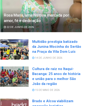
Rosa Maria, uma história marcada por
amor, fé e dedicação
22 DE JUNHO DE 2026
Multidão prestigia batizado
da Junina Mocinha do Sertão
na Praça da Vila Dom Luís
14 DE JUNHO DE 2026
Cultura de raiz no Itaqui-
Bacanga: 25 anos de história
e união para o melhor São
João da região
15 DE MAIO DE 2026
Brado e Alcoa viabilizam