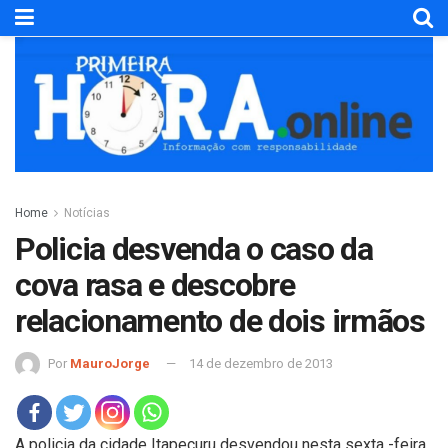
Home
Notícias
Policia desvenda o caso da
cova rasa e descobre
relacionamento de dois irmãos
Por
MauroJorge
14 de dezembro de 2013
A policia da cidade Itapecuru desvendou nesta sexta -feira