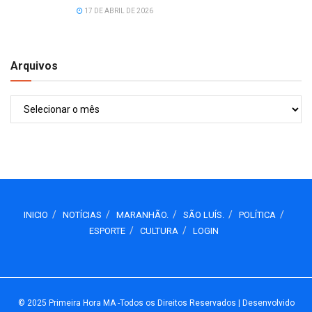
17 DE ABRIL DE 2026
Arquivos
Arquivos
INICIO
NOTÍCIAS
MARANHÃO.
SÃO LUÍS.
POLÍTICA
ESPORTE
CULTURA
LOGIN
© 2025
Primeira Hora MA
-Todos os Direitos Reservados
| Desenvolvido