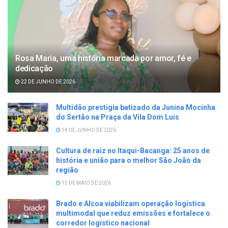
Rosa Maria, uma história marcada por amor, fé e
dedicação
22 DE JUNHO DE 2026
Multidão prestigia batizado da Junina Mocinha
do Sertão na Praça da Vila Dom Luís
14 DE JUNHO DE 2026
Cultura de raiz no Itaqui-Bacanga: 25 anos de
história e união para o melhor São João da
região
15 DE MAIO DE 2026
Brado e Alcoa viabilizam operação logística
multimodal que reduz emissões e fortalece o
corredor logístico nacional