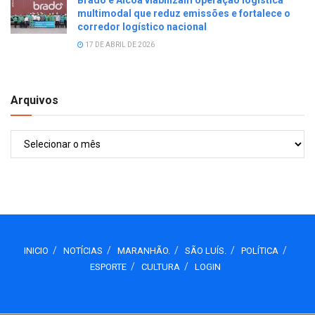
multimodal que reduz emissões e fortalece o
corredor logístico nacional
17 DE ABRIL DE 2026
Arquivos
Arquivos
INICIO
NOTÍCIAS
MARANHÃO.
SÃO LUÍS.
POLÍTICA
ESPORTE
CULTURA
LOGIN