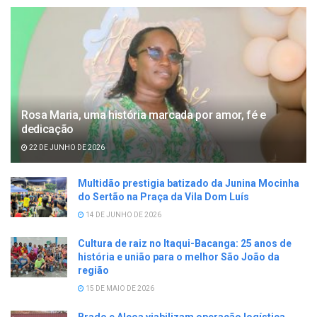
Rosa Maria, uma história marcada por amor, fé e
dedicação
22 DE JUNHO DE 2026
Multidão prestigia batizado da Junina Mocinha
do Sertão na Praça da Vila Dom Luís
14 DE JUNHO DE 2026
Cultura de raiz no Itaqui-Bacanga: 25 anos de
história e união para o melhor São João da
região
15 DE MAIO DE 2026
Brado e Alcoa viabilizam operação logística