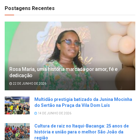
Postagens Recentes
Rosa Maria, uma história marcada por amor, fé e
dedicação
22 DE JUNHO DE 2026
Multidão prestigia batizado da Junina Mocinha
do Sertão na Praça da Vila Dom Luís
14 DE JUNHO DE 2026
Cultura de raiz no Itaqui-Bacanga: 25 anos de
história e união para o melhor São João da
região