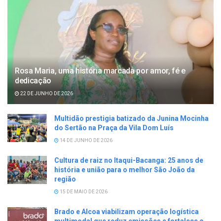
Rosa Maria, uma história marcada por amor, fé e
dedicação
22 DE JUNHO DE 2026
Multidão prestigia batizado da Junina Mocinha
do Sertão na Praça da Vila Dom Luís
14 DE JUNHO DE 2026
Cultura de raiz no Itaqui-Bacanga: 25 anos de
história e união para o melhor São João da
região
15 DE MAIO DE 2026
Brado e Alcoa viabilizam operação logística
multimodal que reduz emissões e fortalece o