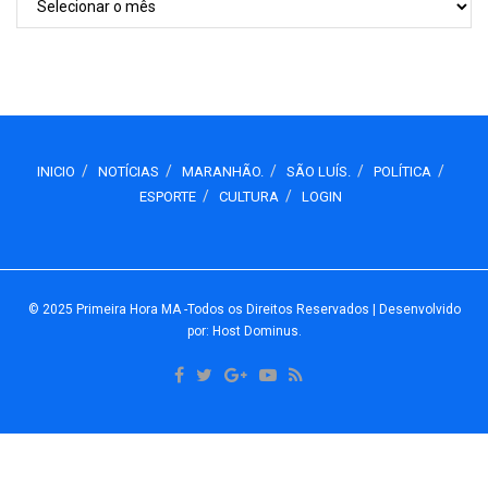
INICIO
NOTÍCIAS
MARANHÃO.
SÃO LUÍS.
POLÍTICA
ESPORTE
CULTURA
LOGIN
© 2025
Primeira Hora MA
-Todos os Direitos Reservados
| Desenvolvido
por: Host Dominus
.