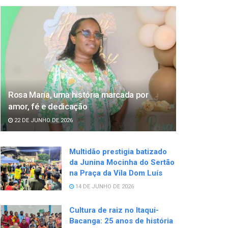
Rosa Maria, uma história marcada por
amor, fé e dedicação
22 DE JUNHO DE 2026
Multidão prestigia batizado
da Junina Mocinha do Sertão
na Praça da Vila Dom Luís
14 DE JUNHO DE 2026
Cultura de raiz no Itaqui-
Bacanga: 25 anos de história