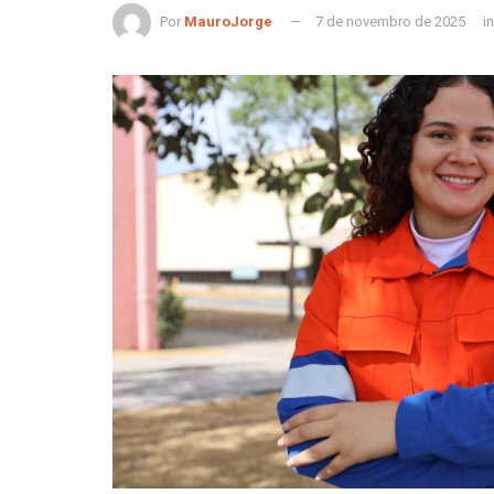
Por
MauroJorge
7 de novembro de 2025
in