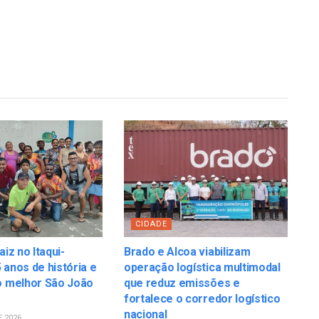
CIDADE
aiz no Itaqui-
Brado e Alcoa viabilizam
 anos de história e
operação logística multimodal
o melhor São João
que reduz emissões e
fortalece o corredor logístico
nacional
E 2026