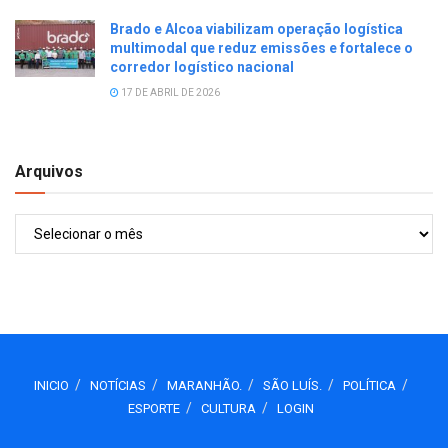
Brado e Alcoa viabilizam operação logística
multimodal que reduz emissões e fortalece o
corredor logístico nacional
17 DE ABRIL DE 2026
Arquivos
Arquivos
INICIO
NOTÍCIAS
MARANHÃO.
SÃO LUÍS.
POLÍTICA
ESPORTE
CULTURA
LOGIN