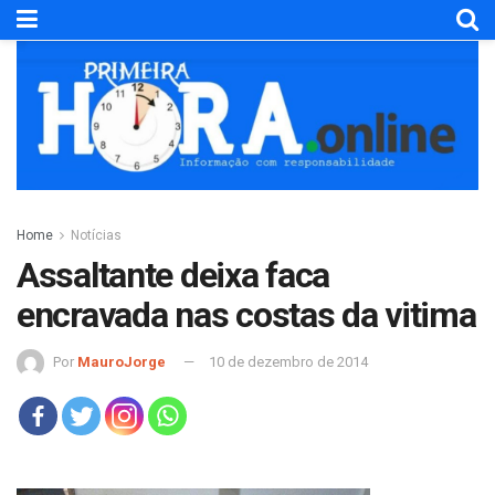
Home
Notícias
Assaltante deixa faca
encravada nas costas da vitima
Por
MauroJorge
10 de dezembro de 2014