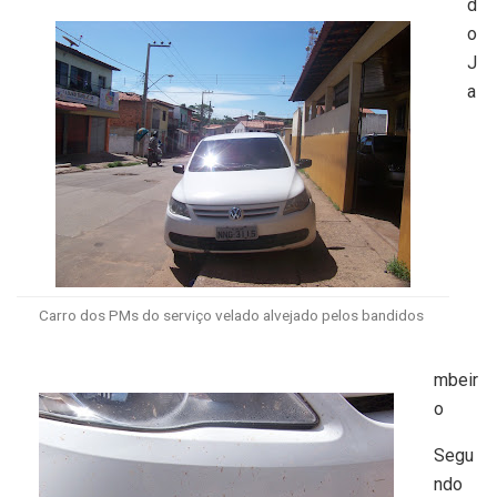
d
o
J
a
Carro dos PMs do serviço velado alvejado pelos bandidos
mbeir
o
Segu
ndo