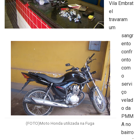
Vila Embrat
el
travaram
um
sangr
ento
confr
onto
com
o
servi
ço
velad
o da
PMM
(FOTO)Moto Honda utilizada na Fuga
A no
bairro