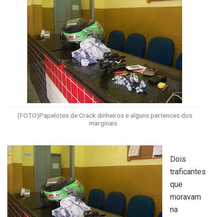
(FOTO)Papelotes de Crack dinheiros e alguns pertences dos
marginais
Dois
traficantes
que
moravam
na