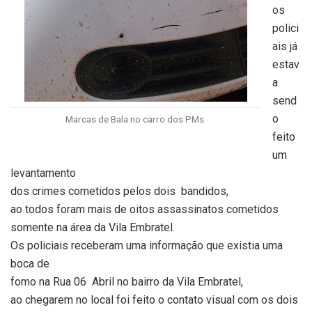
os
polici
ais já
estav
a
send
o
Marcas de Bala no carro dos PMs
feito
um
levantamento
dos crimes cometidos pelos dois bandidos,
ao todos foram mais de oitos assassinatos cometidos
somente na área da Vila Embratel.
Os policiais receberam uma informação que existia uma
boca de
fomo na Rua 06 Abril no bairro da Vila Embratel,
ao chegarem no local foi feito o contato visual com os dois