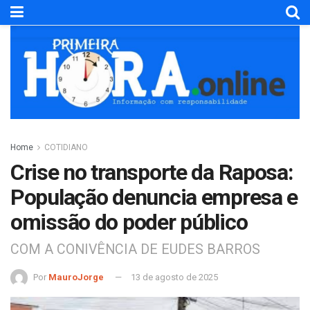
Home
COTIDIANO
Crise no transporte da Raposa:
População denuncia empresa e
omissão do poder público
COM A CONIVÊNCIA DE EUDES BARROS
Por
MauroJorge
13 de agosto de 2025