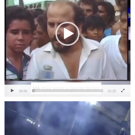
00:00
01:25
Tocador
de
vídeo