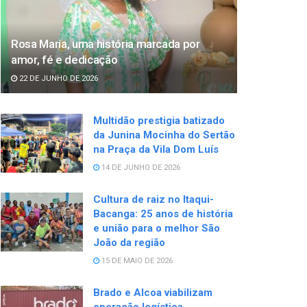
Rosa Maria, uma história marcada por
amor, fé e dedicação
22 DE JUNHO DE 2026
Multidão prestigia batizado
da Junina Mocinha do Sertão
na Praça da Vila Dom Luís
14 DE JUNHO DE 2026
Cultura de raiz no Itaqui-
Bacanga: 25 anos de história
e união para o melhor São
João da região
15 DE MAIO DE 2026
Brado e Alcoa viabilizam