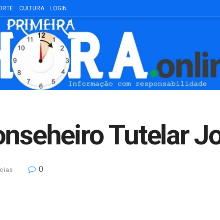
ORTE
CULTURA
LOGIN
onseheiro Tutelar J
0
cias