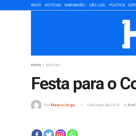
INICIO
NOTÍCIAS
MARANHÃO.
SÃO LUÍS.
POLÍTICA
ESP
Home
Notícias
Festa para o C
Por
MauroJorge
5 de maio de 2014
in
Notí