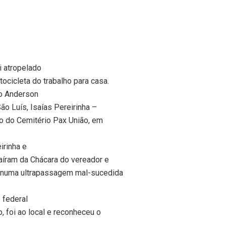
i atropelado
ocicleta do trabalho para casa.
go Anderson
o Luís, Isaías Pereirinha –
o do Cemitério Pax União, em
irinha e
aíram da Chácara do vereador e
o numa ultrapassagem mal-sucedida
 federal
, foi ao local e reconheceu o