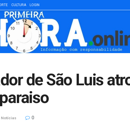
ORTE
CULTURA
LOGIN
dor de São Luis atr
lparaiso
0
Notícias