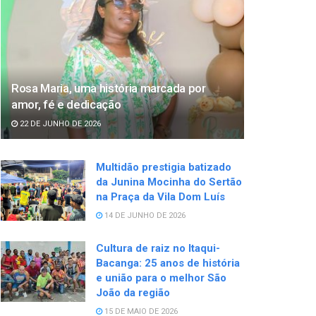
Rosa Maria, uma história marcada por
amor, fé e dedicação
22 DE JUNHO DE 2026
Multidão prestigia batizado
da Junina Mocinha do Sertão
na Praça da Vila Dom Luís
14 DE JUNHO DE 2026
Cultura de raiz no Itaqui-
Bacanga: 25 anos de história
e união para o melhor São
João da região
15 DE MAIO DE 2026