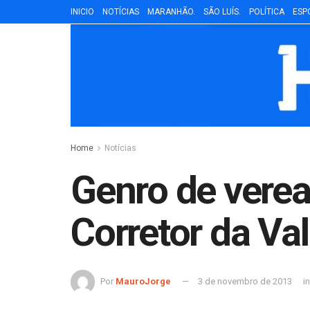
INICIO
NOTÍCIAS
MARANHÃO.
SÃO LUÍS.
POLÍTICA
ESP
Home
Notícias
Genro de verea
Corretor da Va
Por
MauroJorge
3 de novembro de 2013
in