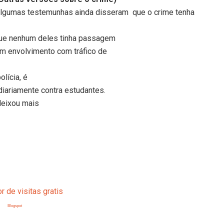
lgumas testemunhas ainda disseram que o crime tenha
 que nenhum deles tinha passagem
am envolvimento com tráfico de
lícia, é
iariamente contra estudantes.
 deixou mais
Blogspot