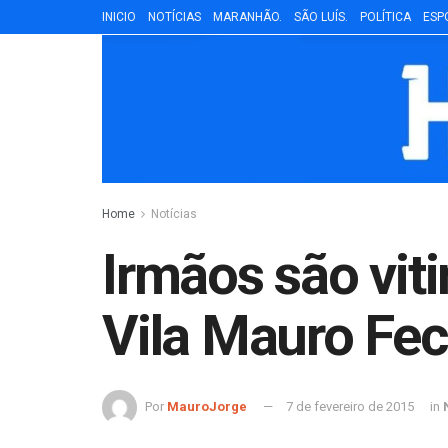
INICIO
NOTÍCIAS
MARANHÃO.
SÃO LUÍS.
POLÍTICA
ESP
Home
Notícias
Irmãos são vit
Vila Mauro Fec
Por
MauroJorge
7 de fevereiro de 2015
in