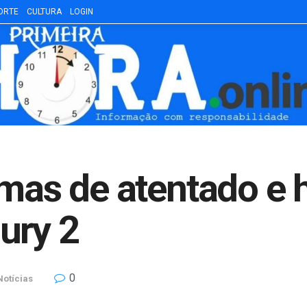
ORTE
CULTURA
LOGIN
imas de atentado e 
ury 2
0
Notícias