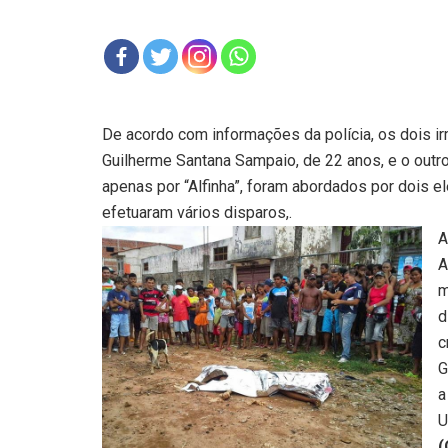
De acordo com informações da polícia, os dois i
Guilherme Santana Sampaio, de 22 anos, e o outr
apenas por “Alfinha”, foram abordados por dois
efetuaram vários disparos,.
A
A
m
d
c
G
a
U
(