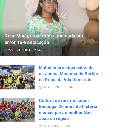
Rosa Maria, uma história marcada por
amor, fé e dedicação
22 DE JUNHO DE 2026
Multidão prestigia batizado
da Junina Mocinha do Sertão
na Praça da Vila Dom Luís
14 DE JUNHO DE 2026
Cultura de raiz no Itaqui-
Bacanga: 25 anos de história
e união para o melhor São
João da região
15 DE MAIO DE 2026