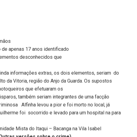
rmãos
o de apenas 17 anos identificado
 elementos desconhecidos que
inda informações extras, os dois elementos, seriam
do
lto da Vitoria, região do Anjo da Guarda. Os supostos
otoqueiros que efetuaram os
isparos, também seriam integrantes de
uma facção
riminosa
Alfinha levou a pior e foi morto no local, já
uilherme foi
socorrido e levado para um hospital na para
nidade Mista do Itaqui – Bacanga na Vila Isabel
Outras versões sobre o crime)