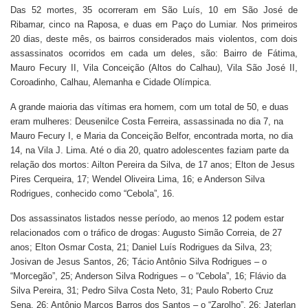
Das 52 mortes, 35 ocorreram em São Luís, 10 em São José de
Ribamar, cinco na Raposa, e duas em Paço do Lumiar. Nos primeiros
20 dias, deste mês, os bairros considerados mais violentos, com dois
assassinatos ocorridos em cada um deles, são: Bairro de Fátima,
Mauro Fecury II, Vila Conceição (Altos do Calhau), Vila São José II,
Coroadinho, Calhau, Alemanha e Cidade Olímpica.
A grande maioria das vítimas era homem, com um total de 50, e duas
eram mulheres: Deusenilce Costa Ferreira, assassinada no dia 7, na
Mauro Fecury I, e Maria da Conceição Belfor, encontrada morta, no dia
14, na Vila J. Lima. Até o dia 20, quatro adolescentes faziam parte da
relação dos mortos: Ailton Pereira da Silva, de 17 anos; Elton de Jesus
Pires Cerqueira, 17; Wendel Oliveira Lima, 16; e Anderson Silva
Rodrigues, conhecido como “Cebola”, 16.
Dos assassinatos listados nesse período, ao menos 12 podem estar
relacionados com o tráfico de drogas: Augusto Simão Correia, de 27
anos; Elton Osmar Costa, 21; Daniel Luís Rodrigues da Silva, 23;
Josivan de Jesus Santos, 26; Tácio Antônio Silva Rodrigues – o
“Morcegão”, 25; Anderson Silva Rodrigues – o “Cebola”, 16; Flávio da
Silva Pereira, 31; Pedro Silva Costa Neto, 31; Paulo Roberto Cruz
Sena, 26; Antônio Marcos Barros dos Santos – o “Zarolho”, 26; Jaterlan