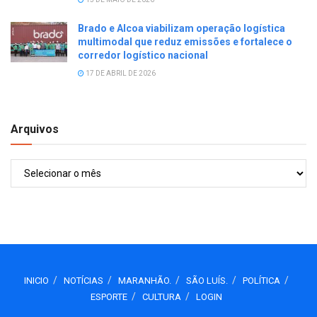
Brado e Alcoa viabilizam operação logística
multimodal que reduz emissões e fortalece o
corredor logístico nacional
17 DE ABRIL DE 2026
Arquivos
Arquivos
INICIO
NOTÍCIAS
MARANHÃO.
SÃO LUÍS.
POLÍTICA
ESPORTE
CULTURA
LOGIN