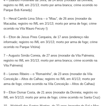
4 – Leandro Fontenele da Silva, de 24 anos (morador da Divinéia;
registro no IML em 2/1/13; morto por arma branca; crime ocorrido no
Parque Bob Kenedy)
5 – Heval Camilo Lima Silva – o “Miau”, de 26 anos (morador da
Macaúba; registro no IML em 2/1/13; morto por arma de fogo; crime
ocorrido na Vila Mauro Fecury I)
6 – Elton de Jesus Pires Cerqueira, de 17 anos (endereço não
informado; registro no IML em 3/1/13; morto por arma de fogo; crime
ocorrido no Parque Vitória)
7 – Augusto Simão Correia, de 27 anos (morador da Vila Palmeira;
registro no IML em 3/1/13; morto por arma branca; crime ocorrido na
Vila Palmeira)
8 – Leones Ribeiro – o “Romarinho”, de 23 anos (morador da Vila
Conceição – Altos do Calhau; registro no IML em 4/1/13; morto por
arma de fogo; crime ocorrido na Vila Conceição – Altos do Calhau)
9 – Elton Osmar Costa, de 21 anos (morador da Divinéia; registro no
IML em 5/1/13; morto por arma de fogo; crime ocorrido no Santa Cruz)
10 – Walderlã dos Santos Martins, de 22 anos (morador do Sol e Mar;