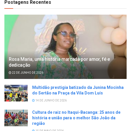
Postagens Recentes
Rosa Maria, uma história marcada por amor, fé e
dedicação
22 DE JUNHO DE 2026
Multidão prestigia batizado da Junina Mocinha
do Sertão na Praça da Vila Dom Luís
14 DE JUNHO DE 2026
Cultura de raiz no Itaqui-Bacanga: 25 anos de
história e união para o melhor São João da
região
15 DE MAIO DE 2026