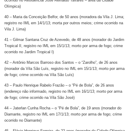
ocorrido no Residencial José Reinaldo Tavares – área da Cidade
Olímpica)
40 – Maria da Conceição Belfor, de 50 anos (moradora da Vila J. Lima;
registro no IML em 14/1/13; morta por outros meios; crime ocorrido na
Vila J. Lima)
41 – Gilmar Santana Cruz de Azevedo, de 48 anos (morador do Jardim
Tropical II, registro no IML em 15/1/13; morto por arma de fogo; crime
ocorrido no Jardim Tropical I)
42 – Antônio Marcos Barroso dos Santos – o “Zarolho”, de 26 anos
(morador da Vila São Luís, registro no IML em 15/1/13; morto por arma
de fogo; crime ocorrido na Vila São Luís)
43 – Paulo Henrique Rabelo Frazão – o “Pé de Bola”, de 26 anos
(endereço não informado, registro no IML em 16/1/13; morto por arma
de fogo; crime ocorrido na Vila São José)
44 – Jaterlan Cunha Rocha – o “Pé de Bola”, de 19 anos (morador do
Diamante, registro no IML em 17/1/13; morto por arma de fogo; crime
ocorrido no Diamante)
45 – Flávio Henrique Ferreira, de 22 anos (morador da Cidade Olímpica,