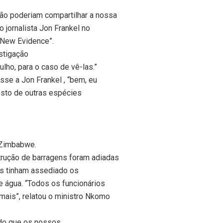
ão poderiam compartilhar a nossa
 jornalista Jon Frankel no
 New Evidence”.
estigação
ho, para o caso de vê-las.”
sse a Jon Frankel , “bem, eu
rosto de outras espécies
 Zimbabwe.
trução de barragens foram adiadas
as tinham assediado os
 água. “Todos os funcionários
mais”, relatou o ministro Nkomo
do que os nossos