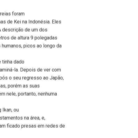
ereias foram
as de Kei na Indonésia. Eles
 A descrição de um dos
etros de altura 9 polegadas
s humanos, picos ao longo da
e tinha dado
examiná-la. Depois de ver com
Após o seu regresso ao Japão,
ias, porém as suas
rem nele, portanto, nenhuma
 Ikan, ou
stamentos na área, e,
iam ficado presas em redes de