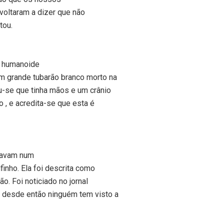
voltaram a dizer que não
tou.
a humanoide
m grande tubarão branco morto na
u-se que tinha mãos e um crânio
o , e acredita-se que esta é
stavam num
inho. Ela foi descrita como
o. Foi noticiado no jornal
 desde então ninguém tem visto a