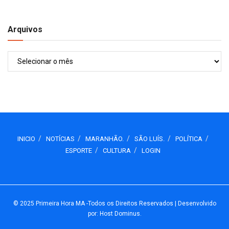
Arquivos
Arquivos
INICIO
NOTÍCIAS
MARANHÃO.
SÃO LUÍS.
POLÍTICA
ESPORTE
CULTURA
LOGIN
© 2025
Primeira Hora MA
-Todos os Direitos Reservados
| Desenvolvido
por: Host Dominus
.