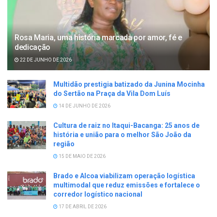
Rosa Maria, uma história marcada por amor, fé e
dedicação
22 DE JUNHO DE 2026
Multidão prestigia batizado da Junina Mocinha
do Sertão na Praça da Vila Dom Luís
14 DE JUNHO DE 2026
Cultura de raiz no Itaqui-Bacanga: 25 anos de
história e união para o melhor São João da
região
15 DE MAIO DE 2026
Brado e Alcoa viabilizam operação logística
multimodal que reduz emissões e fortalece o
corredor logístico nacional
17 DE ABRIL DE 2026