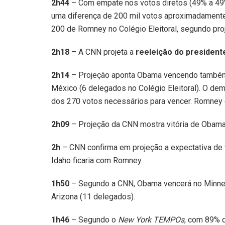
2h44
– Com empate nos votos diretos (49% a 4
uma diferença de 200 mil votos aproximadament
200 de Romney no Colégio Eleitoral, segundo pro
2h18
– A CNN projeta a
reeleição do presiden
2h14
– Projeção aponta Obama vencendo també
México (6 delegados no Colégio Eleitoral). O dem
dos 270 votos necessários para vencer. Romney
2h09
– Projeção da CNN mostra vitória de Obama 
2h
– CNN confirma em projeção a expectativa de v
Idaho ficaria com Romney.
1h50
– Segundo a CNN, Obama vencerá no Minneso
Arizona (11 delegados).
1h46
– Segundo o
New York TEMPOs
, com 89% d