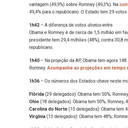
vantagem (49,9%) sobre Romney (49,3%). Na
con
49,4% para o republicano. O Estado tem 29 votos n
1h42
– A diferença de votos
diretos
entre
Obama e Romney é de cerca de 1,5 milhão em fav
presidente tem 29,4 milhões (48%), contra 30,8 
republicano.
1h40
– Na projeção da AP, Obama tem agora 148 d
Romney.
Acompanhe as projeções em tempo 
1h36
– Os números dos Estados-chave neste mo
Flórida
(29 delegados): Obama tem 50%; Romney,
Ohio
(18 delegados): Obama tem 50%; Romney, 4
Carolina do Norte
(15 delegados): Obama tem 4
Virgínia
(13 delegados): Obama tem 48%; Romney