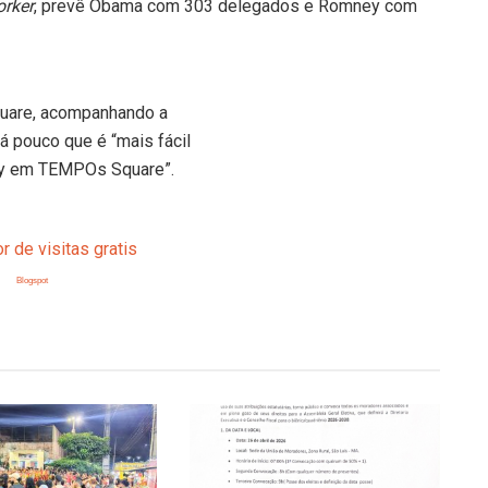
rker
, prevê Obama com 303 delegados e Romney com
quare, acompanhando a
á pouco que é “mais fácil
ney em TEMPOs Square”.
Blogspot