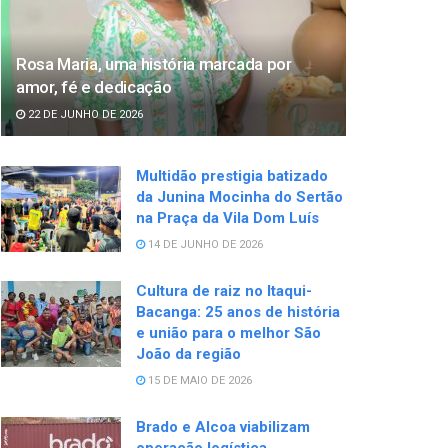
Rosa Maria, uma história marcada por
amor, fé e dedicação
22 DE JUNHO DE 2026
Multidão prestigia batizado
da Junina Mocinha do Sertão
na Praça da Vila Dom Luís
14 DE JUNHO DE 2026
Cultura de raiz no Itaqui-
Bacanga: 25 anos de história
e união para o melhor São
João da região
15 DE MAIO DE 2026
Brado e Alcoa viabilizam