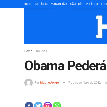
INICIO
NOTÍCIAS
MARANHÃO.
SÃO LUÍS.
POLÍTICA
ESP
Home
Notícias
Obama Pederá s
Por
MauroJorge
7 de novembro de 2012
in