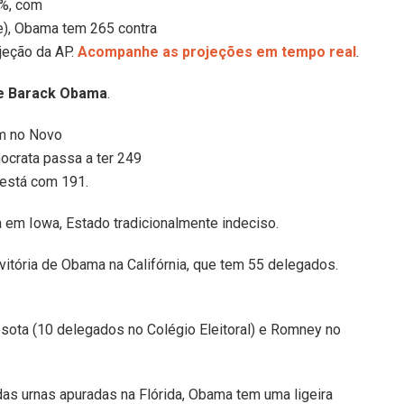
9%, com
e), Obama tem 265 contra
jeção da AP.
Acompanhe as projeções em tempo real
.
te Barack Obama
.
m no Novo
ocrata passa a ter 249
 está com 191.
em Iowa, Estado tradicionalmente indeciso.
itória de Obama na Califórnia, que tem 55 delegados.
ta (10 delegados no Colégio Eleitoral) e Romney no
as urnas apuradas na Flórida, Obama tem uma ligeira