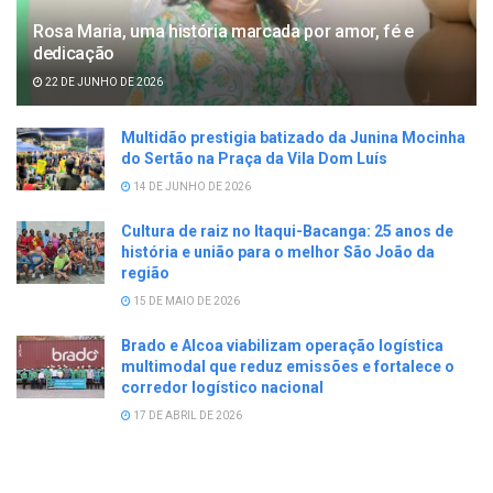
Rosa Maria, uma história marcada por amor, fé e
dedicação
22 DE JUNHO DE 2026
Multidão prestigia batizado da Junina Mocinha
do Sertão na Praça da Vila Dom Luís
14 DE JUNHO DE 2026
Cultura de raiz no Itaqui-Bacanga: 25 anos de
história e união para o melhor São João da
região
15 DE MAIO DE 2026
Brado e Alcoa viabilizam operação logística
multimodal que reduz emissões e fortalece o
corredor logístico nacional
17 DE ABRIL DE 2026