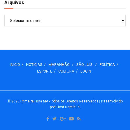
Arquivos
Arquivos
INICIO
NOTÍCIAS
MARANHÃO.
SÃO LUÍS.
POLÍTICA
ESPORTE
CULTURA
LOGIN
© 2025
Primeira Hora MA
-Todos os Direitos Reservados
| Desenvolvido
por: Host Dominus
.