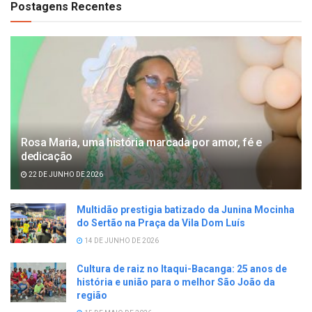
Postagens Recentes
Rosa Maria, uma história marcada por amor, fé e
dedicação
22 DE JUNHO DE 2026
Multidão prestigia batizado da Junina Mocinha
do Sertão na Praça da Vila Dom Luís
14 DE JUNHO DE 2026
Cultura de raiz no Itaqui-Bacanga: 25 anos de
história e união para o melhor São João da
região