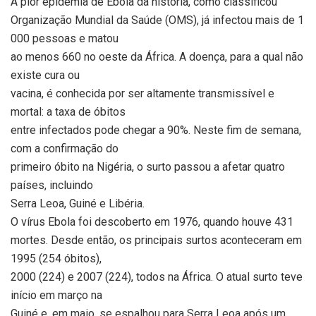
A pior epidemia de Ebola da história, como classificou
Organização Mundial da Saúde (OMS), já infectou mais de 1
000 pessoas e matou
ao menos 660 no oeste da África. A doença, para a qual não
existe cura ou
vacina, é conhecida por ser altamente transmissível e
mortal: a taxa de óbitos
entre infectados pode chegar a 90%. Neste fim de semana,
com a confirmação do
primeiro óbito na Nigéria, o surto passou a afetar quatro
países, incluindo
Serra Leoa, Guiné e Libéria.
O vírus Ebola foi descoberto em 1976, quando houve 431
mortes. Desde então, os principais surtos aconteceram em
1995 (254 óbitos),
2000 (224) e 2007 (224), todos na África. O atual surto teve
início em março na
Guiné e, em maio, se espalhou para Serra Leoa após um