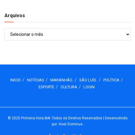
Arquivos
Arquivos
INICIO
NOTÍCIAS
MARANHÃO.
SÃO LUÍS.
POLÍTICA
ESPORTE
CULTURA
LOGIN
© 2025
Primeira Hora MA
-Todos os Direitos Reservados
| Desenvolvido
por: Host Dominus
.