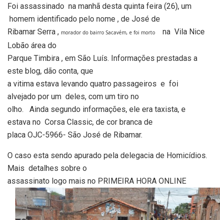
Foi assassinado
na manhã desta quinta feira (26), um
homem identificado pelo nome , de José de
Ribamar Serra ,
na
Vila Nice
morador do bairro Sacavém, e foi morto
Lobão área do
Parque Timbira , em São Luís. Informações prestadas a
este blog, dão conta, que
a vitima estava levando quatro passageiros
e
foi
alvejado por um
deles, com um tiro no
olho.
Ainda segundo informações, ele era taxista, e
estava no
Corsa Classic, de cor branca de
placa OJC-5966- São José de Ribamar.
O caso esta sendo apurado pela delegacia de Homicídios.
Mais
detalhes sobre o
assassinato logo mais no PRIMEIRA HORA ONLINE