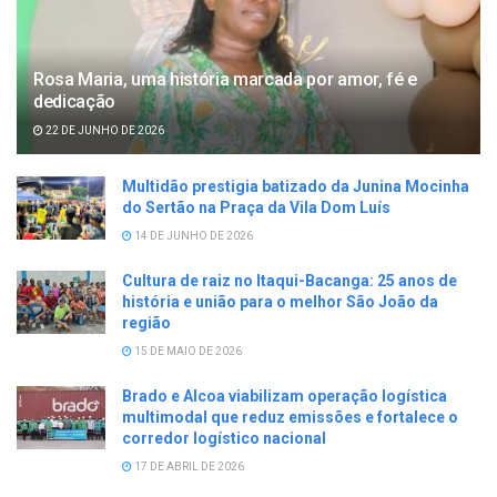
Rosa Maria, uma história marcada por amor, fé e
dedicação
22 DE JUNHO DE 2026
Multidão prestigia batizado da Junina Mocinha
do Sertão na Praça da Vila Dom Luís
14 DE JUNHO DE 2026
Cultura de raiz no Itaqui-Bacanga: 25 anos de
história e união para o melhor São João da
região
15 DE MAIO DE 2026
Brado e Alcoa viabilizam operação logística
multimodal que reduz emissões e fortalece o
corredor logístico nacional
17 DE ABRIL DE 2026